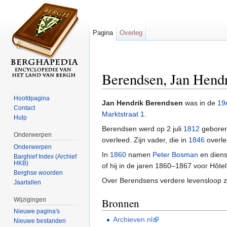
Pagina
Overleg
Berendsen, Jan Hend
Ga naar:
navigatie
,
zoeken
Hoofdpagina
Jan Hendrik Berendsen
was in de
19
Contact
Marktstraat 1
.
Hulp
Berendsen werd op 2 juli
1812
geboren 
Onderwerpen
overleed. Zijn vader, die in
1846
overle
Onderwerpen
In
1860
namen
Peter Bosman
en dien
Barghief Index (Archief
HKB)
of hij in de jaren 1860–1867 voor Hôte
Berghse woorden
Over Berendsens verdere levensloop 
Jaartallen
Wijzigingen
Bronnen
Nieuwe pagina's
Archieven.nl
Nieuwe bestanden