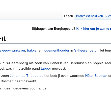
Lezen
Brontekst bekijken
Ges
Bijdragen aan Berghapedia?
Klik hier om je aan te
rik
e eeuw
winkelier
,
bakker
en
logementhouder
in
's-Heerenberg
. Het te
in 's-Heerenberg als zoon van Hendrik Jan Berendsen en Sophia Teeuw
ed, was in hetzelfde pand
tapper
geweest.
s zoon
Johannes Theodorus
het bedrijf over, waarmee
Hôtel Bosman
on
l Bosman heeft gewerkt.
zijn geen gegevens voorhanden.