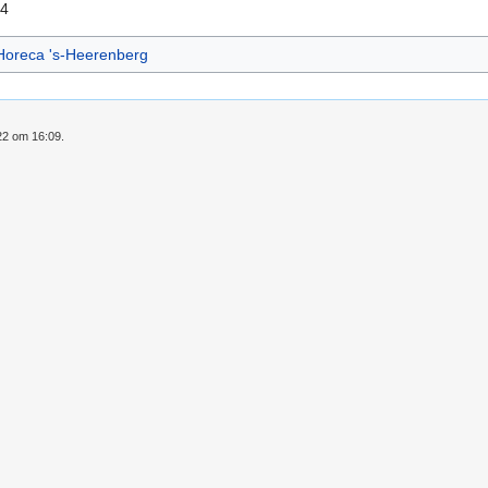
34
Horeca 's-Heerenberg
22 om 16:09.