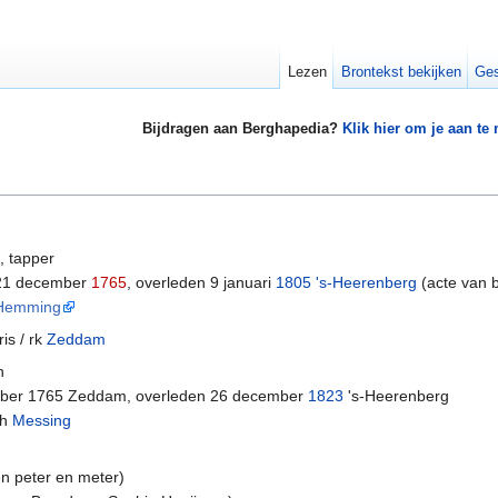
Lezen
Brontekst bekijken
Ges
Bijdragen aan Berghapedia?
Klik hier om je aan te
, tapper
1 december
1765
, overleden 9 januari
1805
's-Heerenberg
(acte van 
 Hemming
is / rk
Zeddam
n
ember 1765 Zeddam, overleden 26 december
1823
's-Heerenberg
th
Messing
n peter en meter)