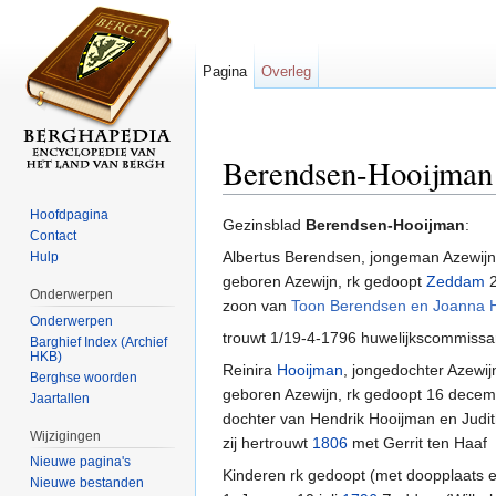
Pagina
Overleg
Berendsen-Hooijman
Ga naar:
navigatie
,
zoeken
Hoofdpagina
Gezinsblad
Berendsen-Hooijman
:
Contact
Albertus Berendsen, jongeman Azewijn
Hulp
geboren Azewijn, rk gedoopt
Zeddam
2
Onderwerpen
zoon van
Toon Berendsen en Joanna
Onderwerpen
trouwt 1/19-4-1796 huwelijkscommissar
Barghief Index (Archief
HKB)
Reinira
Hooijman
, jongedochter Azewij
Berghse woorden
geboren Azewijn, rk gedoopt 16 dec
Jaartallen
dochter van Hendrik Hooijman en Judi
Wijzigingen
zij hertrouwt
1806
met Gerrit ten Haaf
Nieuwe pagina's
Kinderen rk gedoopt (met doopplaats e
Nieuwe bestanden