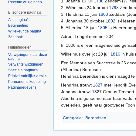
1. Joanna 10 juli
1796
Zeddam (Wilhel
Recente wijzigingen
2. Wilhelmus 24 februari
1798
Zeddam 
Bijzondere pagina's
3. Hendrina 11 juni
1800
Zeddam (Joann
Alle pagina's
4. Johanna 30 oktober
1802
's-Heeren
Beginnetjes
5. Albertina 15 juni
1805
's-Heerenberg
Willekeurige pagina
Adres: Lengel nummer 304
Zandbak
In 1806 is er een magenscheid gemaakt 
Hulpmiddelen
Wilhelmus overlijdt 20 juli
1816
in huis
Verwijzingen naar deze
pagina
Een Memorie van Successie is 26 de
Verwante wijzigingen
(Albertina) Berensen.
Speciale pagina's
Printvriendelijke versie
Hendrina Berendsen is diensmaagd te
Permanente koppeling
Hendrina trouwt
1827
met Hendrik Eve
Paginagegevens
Johanna trouwt 1827 Gradus Tervoert (zij
Albertina is genoemd naar haar vader o
overleden, geeft haar grootvader Toon 
Categorie
:
Berendsen