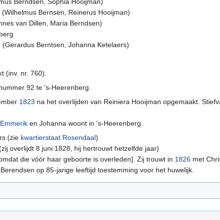
mus Berndsen, Sophia Hooijman)
(Wilhelmus Bernsen, Reinerus Hooijman)
es van Dillen, Maria Berndsen)
berg
 (Gerardus Berntsen, Johanna Ketelaers)
(inv. nr. 760).
 nummer 92 te 's-Heerenberg.
cember
1823
na het overlijden van Reiniera Hooijman opgemaakt. Stiefva
Emmerik
en Johanna woont in 's-Heerenberg.
rs (zie
kwartierstaat Rosendaal
)
 overlijdt 8 juni 1828, hij hertrouwt hetzelfde jaar)
mdat die vóór haar geboorte is overleden]. Zij trouwt in
1826
met Chris
Berendsen op 85-jarige leeftijd toestemming voor het huwelijk.