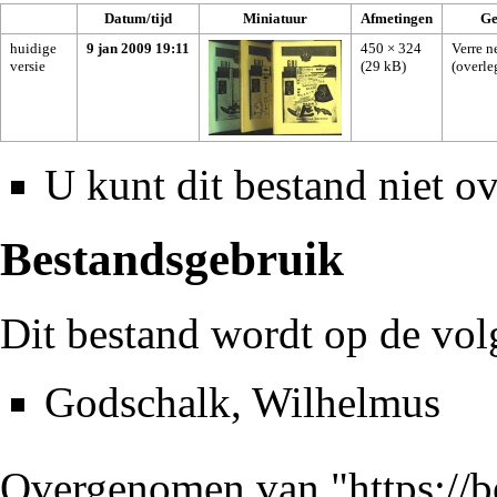
Datum/tijd
Miniatuur
Afmetingen
Ge
huidige
9 jan 2009 19:11
450 × 324
Verre n
versie
(29 kB)
(
overle
U kunt dit bestand niet ov
Bestandsgebruik
Dit bestand wordt op de vol
Godschalk, Wilhelmus
Overgenomen van "
https://