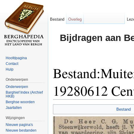
Bestand
Overleg
Lez
Bijdragen aan B
Hoofdpagina
Contact
Bestand:Muit
Hulp
Onderwerpen
19280612 Cen
Onderwerpen
Barghief Index (Archief
HKB)
Ga naar:
navigatie
,
zoeken
Berghse woorden
Jaartallen
Bestand
Wijzigingen
Nieuwe pagina's
Nieuwe bestanden