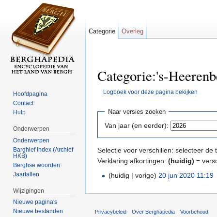
Categorie
Overleg
Categorie:'s-Heerenb
Logboek voor deze pagina bekijken
Hoofdpagina
Ga naar:
navigatie
,
zoeken
Contact
Naar versies zoeken
Hulp
Van jaar (en eerder):
Onderwerpen
Onderwerpen
Barghief Index (Archief
Selectie voor verschillen: selecteer d
HKB)
Verklaring afkortingen:
(huidig)
= versc
Berghse woorden
Jaartallen
(huidig | vorige)
20 jun 2020 11:19
‎
Wijzigingen
Nieuwe pagina's
Nieuwe bestanden
Privacybeleid
Over Berghapedia
Voorbehoud