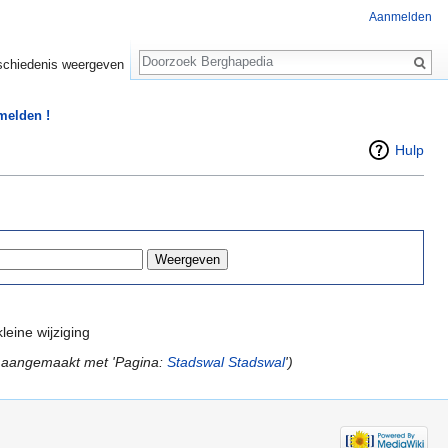
Aanmelden
Zoeken
chiedenis weergeven
 melden !
Hulp
leine wijziging
 aangemaakt met 'Pagina:
Stadswal
Stadswal
')