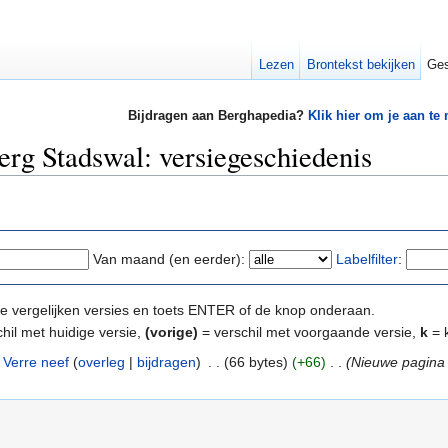
Lezen
Brontekst bekijken
Ges
Bijdragen aan Berghapedia?
Klik hier om je aan te
erg Stadswal: versiegeschiedenis
Van maand (en eerder):
Labelfilter
:
e te vergelijken versies en toets ENTER of de knop onderaan.
hil met huidige versie,
(vorige)
= verschil met voorgaande versie,
k
= k
Verre neef
(
overleg
|
bijdragen
)
‎
. .
(66 bytes)
(+66)
‎
. .
(Nieuwe pagina