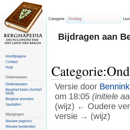
Categorie
Overleg
Lez
Bijdragen aan B
Hoofdpagina
Contact
Categorie:Ond
Hulp
Onderwerpen
Versie door
Bennin
Onderwerpen
Barghief Index (Archief
HKB)
om 18:05
(initiele 
Berghse woorden
(wijz) ← Oudere vers
Jaartallen
versie → (wijz)
Wijzigingen
Nieuwe pagina's
Ga naar:
navigatie
,
zoeken
Nieuwe bestanden