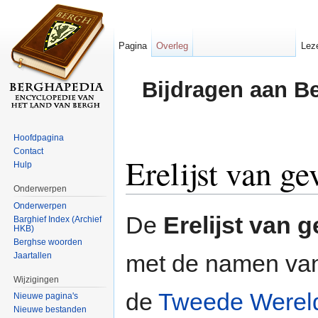
Pagina
Overleg
Lez
Bijdragen aan B
Hoofdpagina
Contact
Erelijst van g
Hulp
Onderwerpen
Ga naar:
navigatie
,
zoeken
Onderwerpen
De
Erelijst van 
Barghief Index (Archief
HKB)
Berghse woorden
met de namen van
Jaartallen
Wijzigingen
de
Tweede Werel
Nieuwe pagina's
Nieuwe bestanden