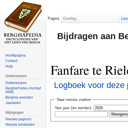
Pagina
Overleg
Lez
Bijdragen aan B
Hoofdpagina
Contact
Fanfare te Riel
Hulp
Onderwerpen
Logboek voor deze 
Onderwerpen
Barghief Index (Archief
HKB)
Ga naar:
navigatie
,
zoeken
Berghse woorden
Naar versies zoeken
Jaartallen
Van jaar (en eerder):
Wijzigingen
Nieuwe pagina's
Nieuwe bestanden