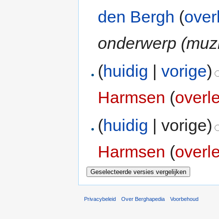
den Bergh
(
over
onderwerp (muzi
(
huidig
|
vorige
)
Harmsen
(
overl
(
huidig
| vorige)
Harmsen
(
overl
Privacybeleid
Over Berghapedia
Voorbehoud