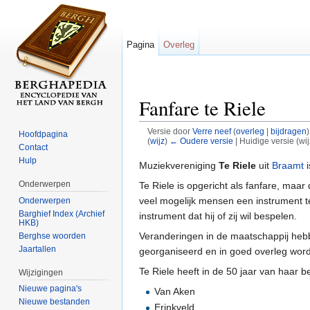
Pagina
Overleg
Fanfare te Riele
Versie door
Verre neef
(
overleg
|
bijdragen
)
Hoofdpagina
(
wijz
)
← Oudere versie
| Huidige versie (wi
Contact
Ga naar:
navigatie
,
zoeken
Hulp
Muziekvereniging
Te Riele
uit
Braamt
i
Onderwerpen
Te Riele is opgericht als fanfare, maa
veel mogelijk mensen een instrument t
Onderwerpen
Barghief Index (Archief
instrument dat hij of zij wil bespelen.
HKB)
Veranderingen in de maatschappij hebb
Berghse woorden
Jaartallen
georganiseerd en in goed overleg wor
Te Riele heeft in de 50 jaar van haar
Wijzigingen
Nieuwe pagina's
Van Aken
Nieuwe bestanden
Erinkveld