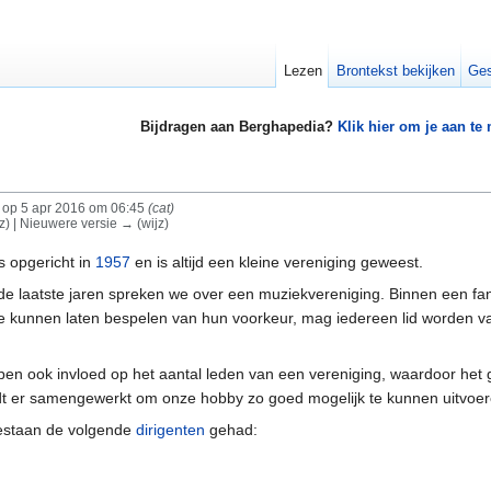
Lezen
Brontekst bekijken
Ges
Bijdragen aan Berghapedia?
Klik hier om je aan te
op 5 apr 2016 om 06:45
(cat)
jz) | Nieuwere versie → (wijz)
s opgericht in
1957
en is altijd een kleine vereniging geweest.
r de laatste jaren spreken we over een muziekvereniging. Binnen een f
e kunnen laten bespelen van hun voorkeur, mag iedereen lid worden va
en ook invloed op het aantal leden van een vereniging, waardoor het g
dt er samengewerkt om onze hobby zo goed mogelijk te kunnen uitvoer
 bestaan de volgende
dirigenten
gehad: