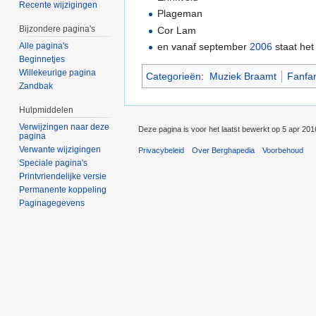
Recente wijzigingen
Plageman
Bijzondere pagina's
Cor Lam
en vanaf september
2006
staat het
Alle pagina's
Beginnetjes
Willekeurige pagina
Categorieën
:
Muziek Braamt
Fanfa
Zandbak
Hulpmiddelen
Verwijzingen naar deze
Deze pagina is voor het laatst bewerkt op 5 apr 20
pagina
Verwante wijzigingen
Privacybeleid
Over Berghapedia
Voorbehoud
Speciale pagina's
Printvriendelijke versie
Permanente koppeling
Paginagegevens