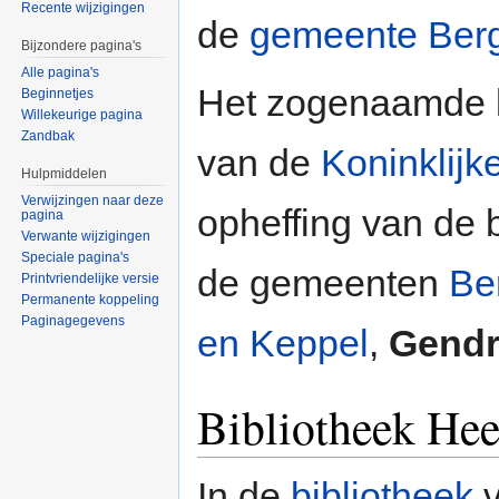
Recente wijzigingen
de
gemeente Ber
Bijzondere pagina's
Alle pagina's
Het zogenaamde 
Beginnetjes
Willekeurige pagina
Zandbak
van de
Koninklij
Hulpmiddelen
Verwijzingen naar deze
opheffing van de b
pagina
Verwante wijzigingen
Speciale pagina's
de gemeenten
Be
Printvriendelijke versie
Permanente koppeling
Paginagegevens
en Keppel
,
Gendr
Bibliotheek He
In de
bibliotheek
v