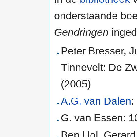
onderstaande boeke
Gendringen
inged
Peter Bresser, J
Tinnevelt: De Zw
(2005)
A.G. van Dalen
:
G. van Essen: 10
Bep Hol, Gerard