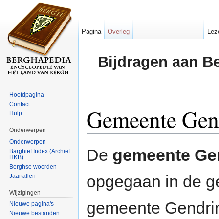
Pagina
Overleg
Lez
Bijdragen aan B
Hoofdpagina
Contact
Gemeente Gen
Hulp
Onderwerpen
Ga naar:
navigatie
,
zoeken
Onderwerpen
De
gemeente Ge
Barghief Index (Archief
HKB)
Berghse woorden
opgegaan in de 
Jaartallen
Wijzigingen
gemeente Gendri
Nieuwe pagina's
Nieuwe bestanden