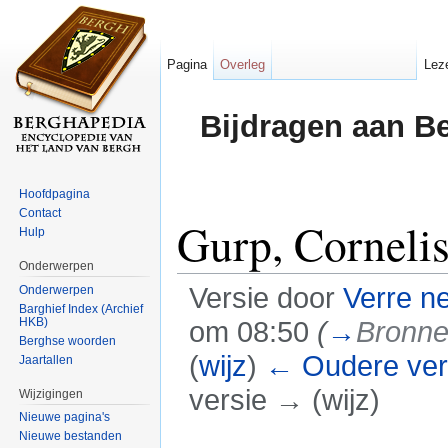
Pagina
Overleg
Lez
Bijdragen aan B
Hoofdpagina
Contact
Gurp, Corneli
Hulp
Onderwerpen
Versie door
Verre n
Onderwerpen
Barghief Index (Archief
HKB)
om 08:50
(
→
Bronn
Berghse woorden
(
wijz
)
← Oudere ver
Jaartallen
versie → (wijz)
Wijzigingen
Nieuwe pagina's
Ga naar:
navigatie
,
zoeken
Nieuwe bestanden