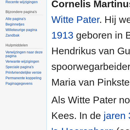
Cornelis Martin
Recente wijzigingen
Bijzondere pagina's
Witte Pater
. Hij w
Alle pagina's
Beginnetjes
Willekeurige pagina
1913
geboren in B
Zandbak
Hulpmiddelen
Hendrikus van Gu
Verwijzingen naar deze
pagina
Verwante wijzigingen
spoorwegarbeider
Speciale pagina's
Printvriendelijke versie
Permanente koppeling
Maria van Pinkste
Paginagegevens
Als Witte Pater no
Kees. In de
jaren