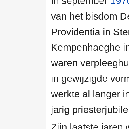
In september
197
van het bisdom D
Providentia in Ste
Kempenhaeghe in 
waren verpleeghui
in gewijzigde vor
werkte al langer i
jarig priesterjubil
Zijn laatste jaren