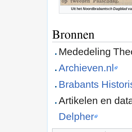
Uit het
Noordbrabantsch Dagblad
va
Bronnen
Mededeling The
Archieven.nl
Brabants Histor
Artikelen en dat
Delpher