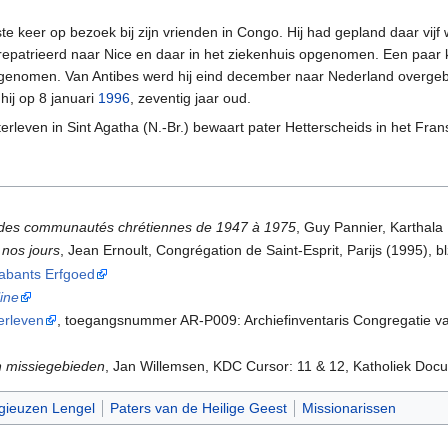
te keer op bezoek bij zijn vrienden in Congo. Hij had gepland daar vijf
erepatrieerd naar Nice en daar in het ziekenhuis opgenomen. Een paar 
 opgenomen. Van Antibes werd hij eind december naar Nederland overg
hij op 8 januari
1996
, zeventig jaar oud.
rleven in Sint Agatha (N.-Br.) bewaart pater Hetterscheids in het Fra
on des communautés chrétiennes de 1947 à 1975
, Guy Pannier, Karthala E
 nos jours
, Jean Ernoult, Congrégation de Saint-Esprit, Parijs (1995), b
abants Erfgoed
line
erleven
, toegangsnummer AR-P009: Archiefinventaris Congregatie v
n missiegebieden
, Jan Willemsen, KDC Cursor: 11 & 12, Katholiek Doc
igieuzen Lengel
Paters van de Heilige Geest
Missionarissen