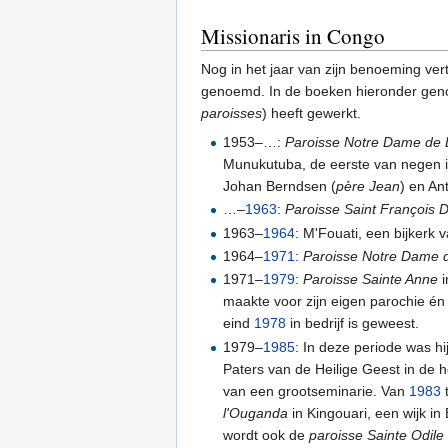
Missionaris in Congo
Nog in het jaar van zijn benoeming ver
genoemd. In de boeken hieronder genoe
paroisses
) heeft gewerkt.
1953–…:
Paroisse Notre Dame de 
Munukutuba, de eerste van negen in
Johan Berndsen (
père Jean
) en An
…–
1963
:
Paroisse Saint François D
1963–
1964
: M'Fouati, een bijkerk
1964–
1971
:
Paroisse Notre Dame 
1971–
1979
:
Paroisse Sainte Anne
i
maakte voor zijn eigen parochie én
eind
1978
in bedrijf is geweest.
1979–
1985
: In deze periode was h
Paters van de Heilige Geest in de 
van een grootseminarie. Van
1983
l'Ouganda
in Kingouari, een wijk in 
wordt ook de
paroisse Sainte Odile