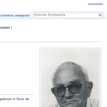
Aanmelden
Zoeken
chiedenis weergeven
 melden !
geboren in
Beek
als