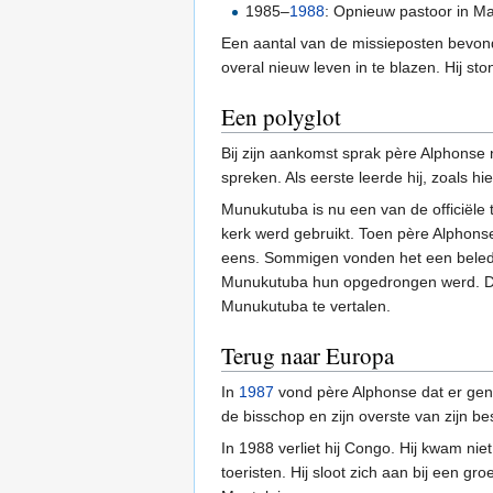
1985–
1988
: Opnieuw pastoor in M
Een aantal van de missieposten bevond 
overal nieuw leven in te blazen. Hij s
Een polyglot
Bij zijn aankomst sprak père Alphonse
spreken. Als eerste leerde hij, zoals 
Munukutuba is nu een van de officiële
kerk werd gebruikt. Toen père Alphonse
eens. Sommigen vonden het een beledig
Munukutuba hun opgedrongen werd. Dit
Munukutuba te vertalen.
Terug naar Europa
In
1987
vond père Alphonse dat er geno
de bisschop en zijn overste van zijn b
In 1988 verliet hij Congo. Hij kwam nie
toeristen. Hij sloot zich aan bij een g