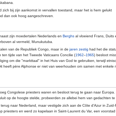
akabana.
zich bij zijn aankomst in vervallen toestand, maar het is hem gelukt
tond dan ook hoog aangeschreven.
 naast zijn moedertalen Nederlands en
Berghs
al vloeiend Frans, Duits e
hierboven al vermeld, Munukutuba.
 talen van de Republiek Congo, maar in de
jaren zestig
had het die stat
 ten tijde van het Tweede Vaticaans Concilie (
1962
–
1965
) besloot mi
ing om die "markttaal" in het Huis van God te gebruiken, terwijl etni
 heeft père Alphonse er niet van weerhouden om samen met enkele med
eg Congolese priesters waren en besloot terug te gaan naar Europa. Hi
esluit op de hoogte stelde, probeerden ze allebei hem van gedachten t
t terug naar Nederland, maar vestigde zich aan de Côte d'Azur in Zuid-F
roep priesters en werd zo kapelaan in Saint-Laurent du Var, een voorstad