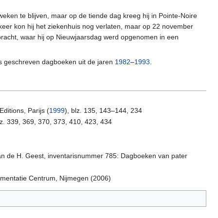
 weken te blijven, maar op de tiende dag kreeg hij in Pointe-Noire
keer kon hij het ziekenhuis nog verlaten, maar op 22 november
ebracht, waar hij op Nieuwjaarsdag werd opgenomen in een
ns geschreven dagboeken uit de jaren
1982
–
1993
.
ditions, Parijs (
1999
), blz. 135, 143–144, 234
lz. 339, 369, 370, 373, 410, 423, 434
an de H. Geest, inventarisnummer 785: Dagboeken van pater
umentatie Centrum, Nijmegen (2006)