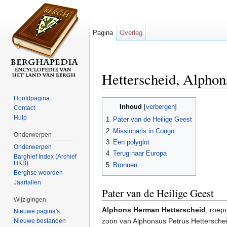
Pagina
Overleg
Hetterscheid, Alpho
Ga naar:
navigatie
,
zoeken
Hoofdpagina
Inhoud
[
verbergen
]
Contact
Hulp
1
Pater van de Heilige Geest
2
Missionaris in Congo
Onderwerpen
3
Een polyglot
Onderwerpen
4
Terug naar Europa
Barghief Index (Archief
HKB)
5
Bronnen
Berghse woorden
Jaartallen
Pater van de Heilige Geest
Wijzigingen
Alphons Herman Hetterscheid
, roe
Nieuwe pagina's
zoon van Alphonsus Petrus Hettersche
Nieuwe bestanden