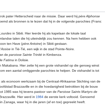
trok pater Hetterscheid naar de missie. Daar werd hij
père Alphonse
md als bronnen is te lezen dat hij in de volgende parochies (Frans:
Lourdes
in Sibiti. Hier leerde hij als kapelaan de lokale taal
landse talen die hij uiteindelijk zou kennen. Na hem hebben ook
toon ten Have (
père Antoine
) in Sibiti gestaan.
'Assise
in Tié-Tié, een wijk in de stad Pointe-Noire.
 van de
paroisse Sainte Trinité
in Kimbenza.
de Fatima
in Dolisie.
n Makabana. Hier zette hij een grote vishandel op die genoeg winst
 om een aantal omliggende parochies te helpen. De vishandel is tot
ij als econoom werkzaam bij de Centraal-Afrikaanse Stichting van de
hoofdstad Brazzaville en in die hoedanigheid betrokken bij de bouw
tot 1985 was hij tevens pastoor van de
Paroisse Saints Martyrs de
Brazzaville. Hier werd in
1984
de eerste kerk voltooid. Genoemd
in Zanaga, waar hij in die jaren (af en toe) gepreekt heeft.