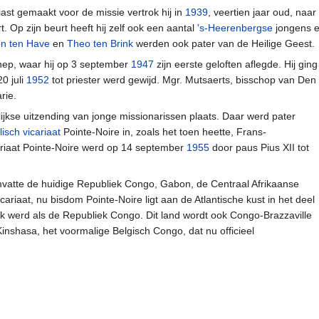
ast gemaakt voor de missie vertrok hij in
1939
, veertien jaar oud, naar
. Op zijn beurt heeft hij zelf ook een aantal
's-Heerenbergse
jongens e
n ten Have
en
Theo ten Brink
werden ook pater van de Heilige Geest.
nnep, waar hij op 3 september
1947
zijn eerste geloften aflegde. Hij gin
0 juli
1952
tot priester werd gewijd. Mgr. Mutsaerts, bisschop van Den 
rie.
ijkse uitzending van jonge missionarissen plaats. Daar werd pater
isch vicariaat
Pointe-Noire in, zoals het toen heette, Frans-
cariaat Pointe-Noire werd op 14 september
1955
door paus Pius XII tot
mvatte de huidige Republiek Congo, Gabon, de Centraal Afrikaanse
cariaat, nu bisdom Pointe-Noire ligt aan de Atlantische kust in het deel
k werd als de Republiek Congo. Dit land wordt ook Congo-Brazzaville
shasa, het voormalige Belgisch Congo, dat nu officieel