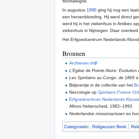
Montaleigne.
In augustus
1995
ging hij nog een laats
een hersenbloeding. Hij werd direct g
werd hij in het ziekenhuis in Antibes
ziekenhuis in Nijmegen. Daar overleed 
Het Erfgoedcentrum Nederlands Klooste
Bronnen
Archieven.nl
L'Eglise de Pointe-Noire: Evoluti
Les Spiritains au Congo: de 1865 à
Bidprentje in de collectie van het
Br
Necrologie op
Spiritains France On
Erfgoedcentrum Nederlands Kloost
Alfons Hetterscheid, 1982–1993
Nederlandse missionarissen en hu
Categorieën
:
Religieuzen Beek
Rel