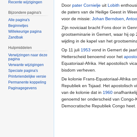
Recente wijzigingen
Door
pater Cornielje
uit
Lobith
enthousi
de paters van de Heilige Geest in Weert
Bijzondere pagina's
voor de missie:
Johan Berndsen
,
Antoo
Alle pagina's
Beginnetjes
Zijn noviciaat bracht Fons door in Ge
Willekeurige pagina
grootseminarie in Gemert, waar hij op 2
Zandbak
wijding in de kapel van het grootsemina
Hulpmiddelen
Op 11 juli
1953
vond in Gemert de jaarl
Verwijzingen naar deze
Hetterscheid benoemd voor het
apostol
pagina
Equatoriaal-Afrika. Het apostolisch vi
Verwante wijzigingen
bisdom verheven.
Speciale pagina's
Printvriendelijke versie
De kolonie Frans-Equatoriaal-Afrika o
Permanente koppeling
Republiek en Tsjaad. Het apostolisch vi
Paginagegevens
van de kolonie dat in
1960
onafhankelij
genoemd ter onderscheid van Congo-Kin
Democratische Republiek Congo heet.