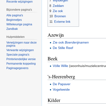
7
Wijnbergen
Recente wijzigingen
8
Zeddam
Bijzondere pagina's
9
Zie ook
Alle pagina's
10
Bronnen
Beginnetjes
11
Externe link
Willekeurige pagina
Zandbak
Azewijn
Hulpmiddelen
Zie ook
Boerderijnamen
Verwijzingen naar deze
pagina
De Stille Reef
Verwante wijzigingen
Speciale pagina's
Beek
Printvriendelijke versie
Permanente koppeling
Völle Wille
(woonhuis/muziekcentr
Paginagegevens
's-Heerenberg
De Papaver
Vogelweide
Kilder