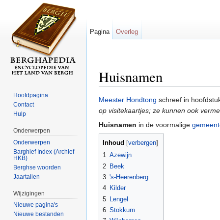
Pagina
Overleg
Huisnamen
Ga naar:
navigatie
,
zoeken
Hoofdpagina
Meester Hondtong
schreef in hoofdstuk
Contact
op visitekaartjes; ze kunnen ook vermel
Hulp
Huisnamen
in de voormalige
gemeent
Onderwerpen
Onderwerpen
Inhoud
[
verbergen
]
Barghief Index (Archief
1
Azewijn
HKB)
2
Beek
Berghse woorden
Jaartallen
3
's-Heerenberg
4
Kilder
Wijzigingen
5
Lengel
Nieuwe pagina's
6
Stokkum
Nieuwe bestanden