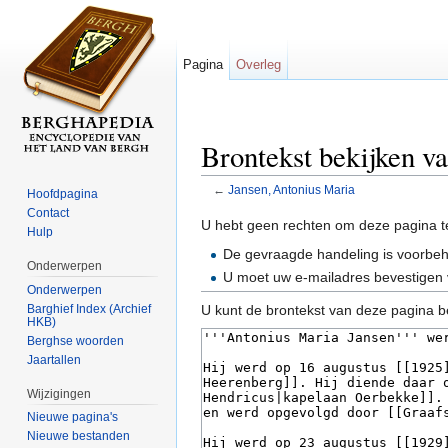
Pagina
Overleg
Brontekst bekijken v
←
Jansen, Antonius Maria
Hoofdpagina
Ga naar:
navigatie
,
zoeken
Contact
U hebt geen rechten om deze pagina t
Hulp
De gevraagde handeling is voorbe
Onderwerpen
U moet uw e-mailadres bevestigen 
Onderwerpen
Barghief Index (Archief
U kunt de brontekst van deze pagina b
HKB)
Berghse woorden
Jaartallen
Wijzigingen
Nieuwe pagina's
Nieuwe bestanden