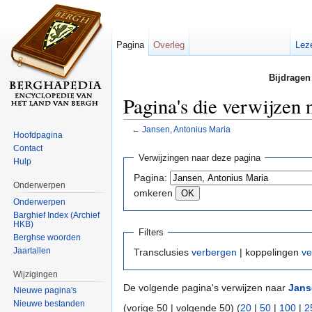
Pagina
Overleg
Lez
Bijdragen
Pagina's die verwijzen
←
Jansen, Antonius Maria
Hoofdpagina
Ga naar:
navigatie
,
zoeken
Contact
Verwijzingen naar deze pagina
Hulp
Pagina:
Onderwerpen
omkeren
Onderwerpen
Barghief Index (Archief
HKB)
Filters
Berghse woorden
Jaartallen
Transclusies
verbergen
| koppelingen
ve
Wijzigingen
De volgende pagina's verwijzen naar
Jans
Nieuwe pagina's
Nieuwe bestanden
(vorige 50 | volgende 50) (
20
|
50
|
100
|
2