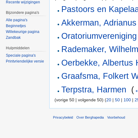
Recente wijzigingen
Pastoors en Kapela
Bijzondere pagina's
Alle pagina's
Akkerman, Adrianus
Beginnetjes
Willekeurige pagina
Oratoriumvereniging
Zandbak
Rademaker, Wilhelm
Hulpmiddelen
Speciale pagina's
Oerbekke, Albertus 
Printvriendelijke versie
Graafsma, Folkert 
Terpstra, Harmen
‎
(
(vorige 50 | volgende 50) (
20
|
50
|
100
|
2
Privacybeleid
Over Berghapedia
Voorbehoud