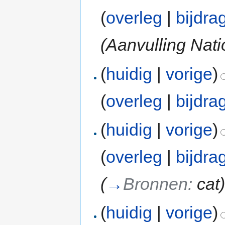
(
overleg
|
bijdra
(Aanvulling Nati
(
huidig
|
vorige
)
(
overleg
|
bijdra
(
huidig
|
vorige
)
(
overleg
|
bijdra
(
→
Bronnen:
cat
(
huidig
|
vorige
)