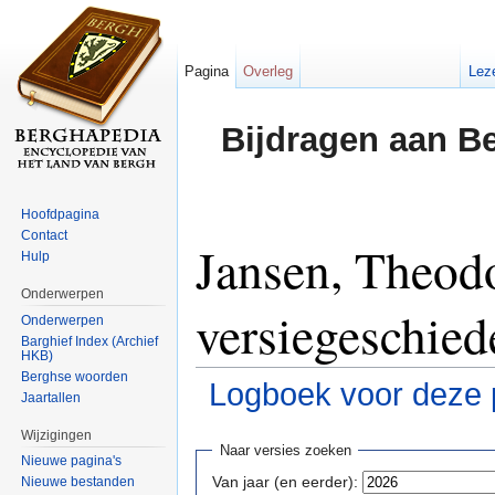
Pagina
Overleg
Lez
Bijdragen aan B
Hoofdpagina
Contact
Jansen, Theod
Hulp
Onderwerpen
versiegeschied
Onderwerpen
Barghief Index (Archief
HKB)
Berghse woorden
Logboek voor deze 
Jaartallen
Ga naar:
navigatie
,
zoeken
Wijzigingen
Naar versies zoeken
Nieuwe pagina's
Van jaar (en eerder):
Nieuwe bestanden