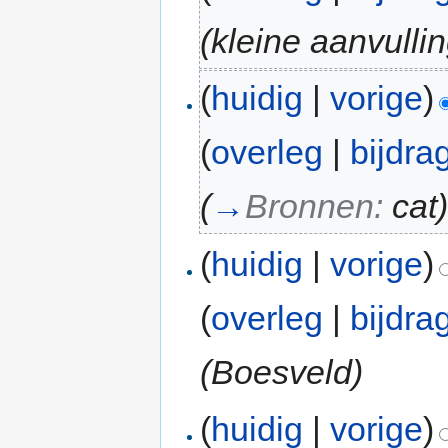
(kleine aanvullin
(
huidig
|
vorige
)
(
overleg
|
bijdra
(
→
Bronnen:
cat
(
huidig
|
vorige
)
(
overleg
|
bijdra
(Boesveld)
(
huidig
|
vorige
)