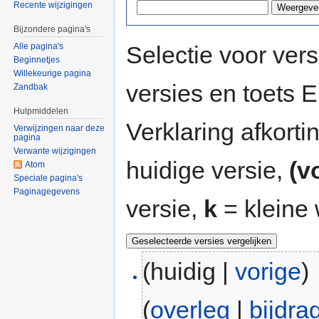
Recente wijzigingen
Bijzondere pagina's
Selectie voor vers
Alle pagina's
Beginnetjes
Willekeurige pagina
versies en toets
Zandbak
Hulpmiddelen
Verklaring afkort
Verwijzingen naar deze
pagina
Verwante wijzigingen
huidige versie,
(v
Atom
Speciale pagina's
Paginagegevens
versie,
k
= kleine 
(huidig |
vorige
)
(
overleg
|
bijdra