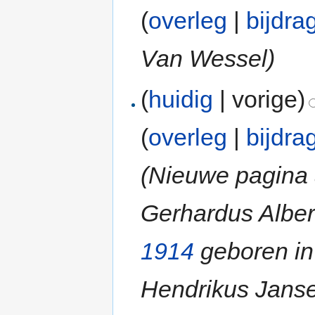
(
overleg
|
bijdra
Van Wessel)
(
huidig
| vorige)
(
overleg
|
bijdra
(Nieuwe pagina 
Gerhardus Alber
1914
geboren i
Hendrikus Janse