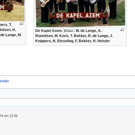
pers, T.
lofsen, H.
De Kapel Azem. V.l.n.r.: W. de Lange, A.
. de Lange, M.
Roelofsen, M. Kock, T. Bekker, R. de Lange, J.
Knippers, N. Bisseling, F. Bekker, H. Heister
ewijn
024 om 13:36.