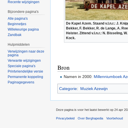
Recente wijzigingen
Bijzondere pagina's
Alle pagina's
De Kapel Azem. Staand v.l.n.r.: J. Knip
Beginnetjes
Bekker, F. Bekker, R. de Lange, A. Roe
Willekeurige pagina
Heister. Zittend v.l.n.r.: N. Bisseling, W
Zandbak
Kock.
Hulpmiddelen
Verwijzingen naar deze
pagina
Verwante wijzigingen
Bron
Speciale pagina's
Printvriendelijke versie
Namen in 2000:
Millenniumboek Az
Permanente koppeling
Paginagegevens
Categorie
:
Muziek Azewijn
Deze pagina is voor het laatst bewerkt op 24 apr 2
Privacybeleid
Over Berghapedia
Voorbehoud