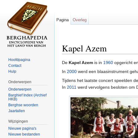
Pagina
Overleg
Kapel Azem
Ga naar:
navigatie
,
zoeken
Hoofdpagina
De
Kapel Azem
is in
1960
opgericht en
Contact
In
2000
werd een blaasinstrument geh
Hulp
Tijdens het laatste concert speelden 
Onderwerpen
In
2011
werd vervolgens besloten om D
Onderwerpen
Barghief Index (Archief
HKB)
Berghse woorden
Jaartallen
Wijzigingen
Nieuwe pagina's
Nieuwe bestanden