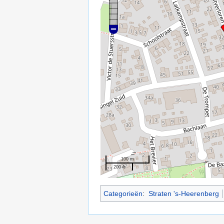
100 m
200 ft
Categorieën
:
Straten 's-Heerenberg