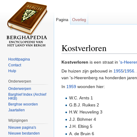
Pagina
Overleg
Kostverloren
Ga naar:
navigatie
,
zoeken
Hoofdpagina
Kostverloren
is een straat in
's-Heere
Contact
De huizen zijn gebouwd in
1955
/
1956
.
Hulp
van 's-Heerenberg na honderden jaren
Onderwerpen
In
1959
woonden hier:
Onderwerpen
Barghief Index (Archief
W.C. Arnts 1
HKB)
Berghse woorden
G.B.J. Ruikes 2
Jaartallen
H.W. Heuveling 3
J.J. Böhmer 4
Wijzigingen
J.H. Elting 5
Nieuwe pagina's
A. de Bruin 6
Nieuwe bestanden