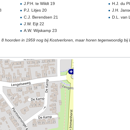
J.P.H. te Wildt 19
H.J. du P
8
P.J. Litjes 20
J.H. Jans
C.J. Berendsen 21
D.L. van
J.W. Eijt 22
A.W. Wijskamp 23
8 hoorden in 1959 nog bij Kostverloren, maar horen tegenwoordig bij 