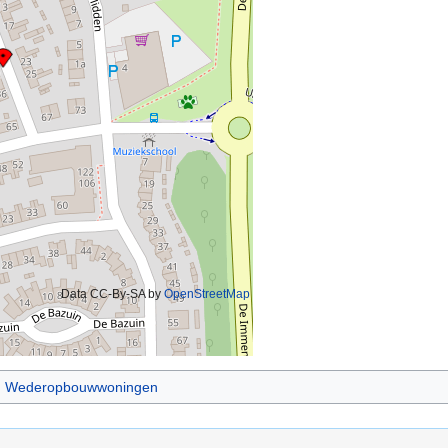
Data CC-By-SA by
OpenStreetMap
Wederopbouwwoningen