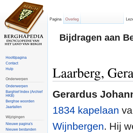
Pagina
Overleg
Lez
Bijdragen aan B
Hoofdpagina
Contact
Laarberg, Ger
Hulp
Onderwerpen
Ga naar:
navigatie
,
zoeken
Onderwerpen
Gerardus Johan
Barghief Index (Archief
HKB)
Berghse woorden
1834
kapelaan
va
Jaartallen
Wijzigingen
Wijnbergen
. Hij 
Nieuwe pagina's
Nieuwe bestanden