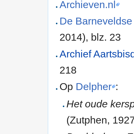
Archieven.nl
De Barneveldse 
2014), blz. 23
Archief Aartsbi
218
Op
Delpher
:
Het oude kersp
(Zutphen, 1927