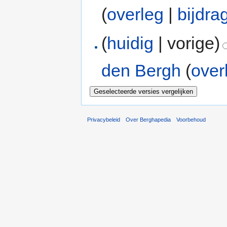
(
overleg
|
bijdra
(
huidig
| vorige)
den Bergh
(
over
Privacybeleid
Over Berghapedia
Voorbehoud