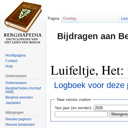
Pagina
Overleg
Lez
Bijdragen aan B
Hoofdpagina
Contact
Luifeltje, Het:
Hulp
Onderwerpen
Logboek voor deze 
Onderwerpen
Barghief Index (Archief
HKB)
Ga naar:
navigatie
,
zoeken
Berghse woorden
Naar versies zoeken
Jaartallen
Van jaar (en eerder):
Wijzigingen
Nieuwe pagina's
Nieuwe bestanden