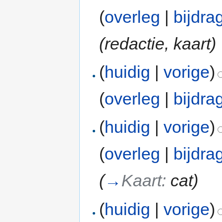
(
overleg
|
bijdra
(redactie, kaart)
(
huidig
|
vorige
)
(
overleg
|
bijdra
(
huidig
|
vorige
)
(
overleg
|
bijdra
(
→
Kaart:
cat
)
(
huidig
|
vorige
)