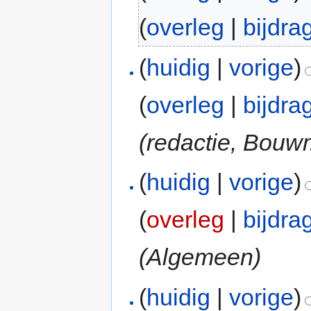
(
overleg
|
bijdra
(
huidig
|
vorige
)
(
overleg
|
bijdra
(redactie, Bouw
(
huidig
|
vorige
)
(
overleg
|
bijdra
(Algemeen)
(
huidig
|
vorige
)