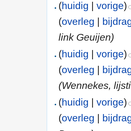
(
huidig
|
vorige
)
(
overleg
|
bijdra
link Geuijen)
(
huidig
|
vorige
)
(
overleg
|
bijdra
(Wennekes, lijst
(
huidig
|
vorige
)
(
overleg
|
bijdra