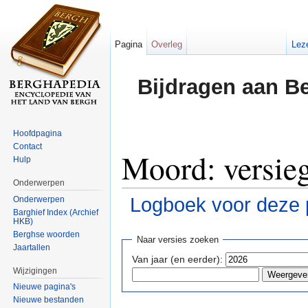
Pagina
Overleg
Lez
Bijdragen aan B
Hoofdpagina
Contact
Moord: versie
Hulp
Onderwerpen
Logboek voor deze 
Onderwerpen
Barghief Index (Archief
HKB)
Ga naar:
navigatie
,
zoeken
Berghse woorden
Naar versies zoeken
Jaartallen
Van jaar (en eerder):
Wijzigingen
Nieuwe pagina's
Nieuwe bestanden