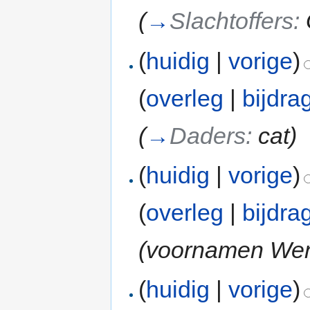
(
→
Slachtoffers:
(
huidig
|
vorige
)
(
overleg
|
bijdra
(
→
Daders:
cat
)
(
huidig
|
vorige
)
(
overleg
|
bijdra
(voornamen We
(
huidig
|
vorige
)