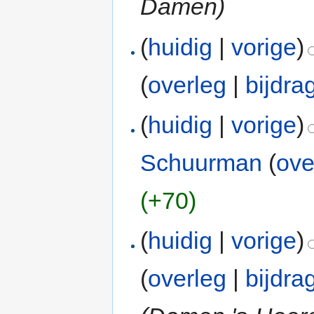
Damen)
(
huidig
|
vorige
)
(
overleg
|
bijdra
(
huidig
|
vorige
)
Schuurman
(
ove
(+70)
(
huidig
|
vorige
)
(
overleg
|
bijdra