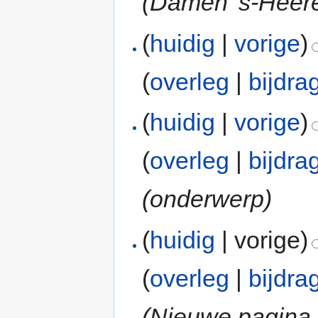
(Damen 's-Heer
(
huidig
|
vorige
)
(
overleg
|
bijdra
(
huidig
|
vorige
)
(
overleg
|
bijdra
(onderwerp)
(
huidig
| vorige)
(
overleg
|
bijdra
(Nieuwe pagina