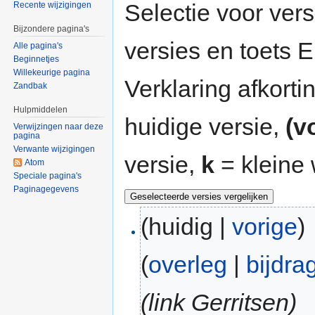
Selectie voor vers
Recente wijzigingen
Bijzondere pagina's
versies en toets
Alle pagina's
Beginnetjes
Willekeurige pagina
Verklaring afkort
Zandbak
Hulpmiddelen
huidige versie,
(v
Verwijzingen naar deze
pagina
Verwante wijzigingen
versie,
k
= kleine 
Atom
Speciale pagina's
Paginagegevens
(huidig |
vorige
)
(
overleg
|
bijdra
(link Gerritsen)