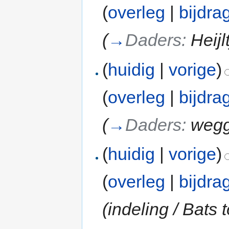
(
overleg
|
bijdra
(
→
Daders:
Heij
(
huidig
|
vorige
)
(
overleg
|
bijdra
(
→
Daders:
wegg
(
huidig
|
vorige
)
(
overleg
|
bijdra
(indeling / Bats