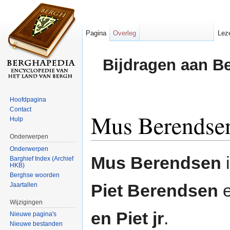
Pagina
Overleg
Lez
Bijdragen aan B
Hoofdpagina
Contact
Mus Berendse
Hulp
Onderwerpen
Ga naar:
navigatie
,
zoeken
Onderwerpen
Mus Berendsen
i
Barghief Index (Archief
HKB)
Berghse woorden
Piet Berendsen
e
Jaartallen
Wijzigingen
en Piet jr
.
Nieuwe pagina's
Nieuwe bestanden