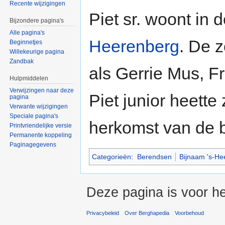
Recente wijzigingen
Piet sr. woont in 
Bijzondere pagina's
Alle pagina's
Heerenberg
. De 
Beginnetjes
Willekeurige pagina
Zandbak
als Gerrie Mus, F
Hulpmiddelen
Verwijzingen naar deze
Piet junior heette
pagina
Verwante wijzigingen
Speciale pagina's
herkomst van de b
Printvriendelijke versie
Permanente koppeling
Paginagegevens
Categorieën
:
Berendsen
Bijnaam 's-He
Deze pagina is voor h
Privacybeleid
Over Berghapedia
Voorbehoud