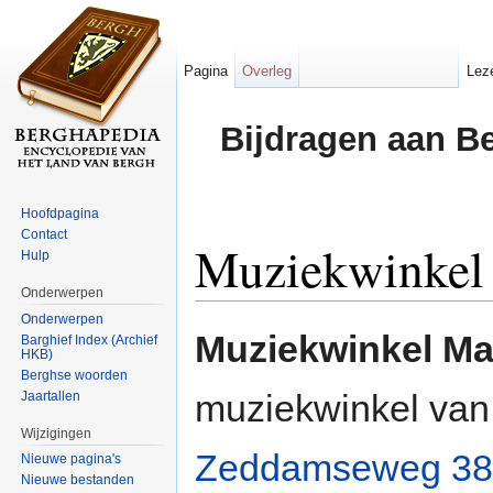
Pagina
Overleg
Lez
Bijdragen aan B
Hoofdpagina
Contact
Muziekwinkel 
Hulp
Onderwerpen
Ga naar:
navigatie
,
zoeken
Onderwerpen
Muziekwinkel Ma
Barghief Index (Archief
HKB)
Berghse woorden
muziekwinkel va
Jaartallen
Wijzigingen
Zeddamseweg 38
Nieuwe pagina's
Nieuwe bestanden