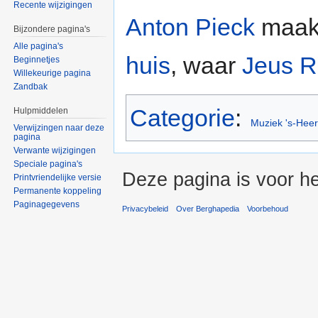
Recente wijzigingen
Anton Pieck
maakt
Bijzondere pagina's
Alle pagina's
huis
, waar
Jeus R
Beginnetjes
Willekeurige pagina
Zandbak
Categorie
:
Hulpmiddelen
Muziek 's-Hee
Verwijzingen naar deze
pagina
Verwante wijzigingen
Speciale pagina's
Deze pagina is voor he
Printvriendelijke versie
Permanente koppeling
Paginagegevens
Privacybeleid
Over Berghapedia
Voorbehoud