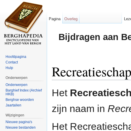
Pagina
Overleg
Lez
Bijdragen aan B
Hoofdpagina
Contact
Recreatiescha
Hulp
Onderwerpen
Ga naar:
navigatie
,
zoeken
Onderwerpen
Het
Recreatiesc
Barghief Index (Archief
HKB)
Berghse woorden
zijn naam in
Recr
Jaartallen
Wijzigingen
Nieuwe pagina's
Het Recreatiesch
Nieuwe bestanden