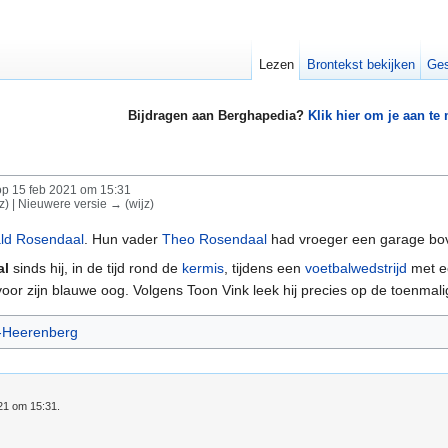
Lezen
Brontekst bekijken
Ges
Bijdragen aan Berghapedia?
Klik hier om je aan te
p 15 feb 2021 om 15:31
jz) | Nieuwere versie → (wijz)
ld Rosendaal
. Hun vader
Theo Rosendaal
had vroeger een garage b
al
sinds hij, in de tijd rond de
kermis
, tijdens een
voetbalwedstrijd
met e
 voor zijn blauwe oog. Volgens Toon Vink leek hij precies op de toenmal
s-Heerenberg
021 om 15:31.