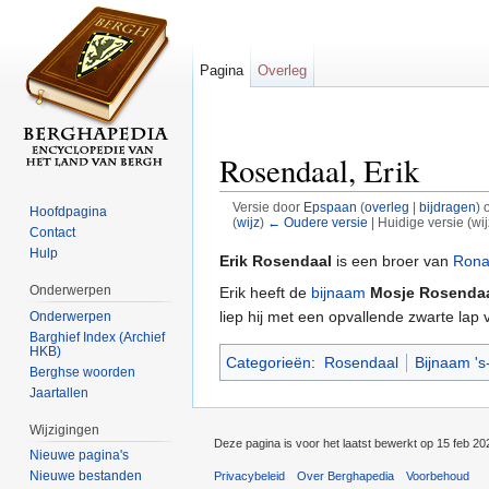
Pagina
Overleg
Rosendaal, Erik
Versie door
Epspaan
(
overleg
|
bijdragen
)
o
Hoofdpagina
(
wijz
)
← Oudere versie
| Huidige versie (wi
Contact
Ga naar:
navigatie
,
zoeken
Hulp
Erik Rosendaal
is een broer van
Rona
Onderwerpen
Erik heeft de
bijnaam
Mosje Rosenda
liep hij met een opvallende zwarte lap
Onderwerpen
Barghief Index (Archief
HKB)
Categorieën
:
Rosendaal
Bijnaam '
Berghse woorden
Jaartallen
Wijzigingen
Deze pagina is voor het laatst bewerkt op 15 feb 2
Nieuwe pagina's
Nieuwe bestanden
Privacybeleid
Over Berghapedia
Voorbehoud