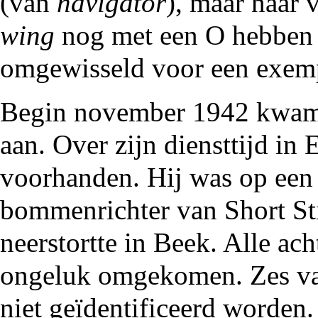
(van
navigator
), maar naar 
wing
nog met een O hebben 
omgewisseld voor een exemp
Begin november
1942
kwam 
aan. Over zijn diensttijd in
voorhanden. Hij was op een p
bommenrichter van
Short S
neerstortte in
Beek
. Alle ac
ongeluk omgekomen. Zes van
niet geïdentificeerd worden.