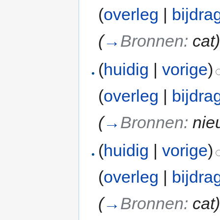
(
overleg
|
bijdra
(
→
Bronnen:
cat
(
huidig
|
vorige
)
(
overleg
|
bijdra
(
→
Bronnen:
nie
(
huidig
|
vorige
)
(
overleg
|
bijdra
(
→
Bronnen:
cat