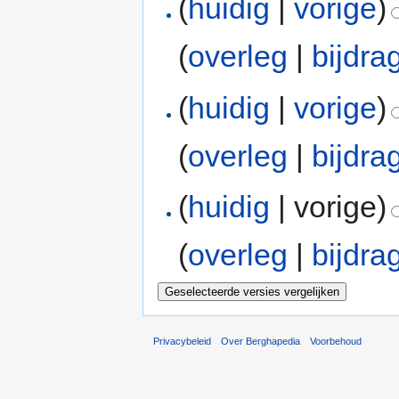
(
huidig
|
vorige
)
(
overleg
|
bijdra
(
huidig
|
vorige
)
(
overleg
|
bijdra
(
huidig
| vorige)
(
overleg
|
bijdra
Privacybeleid
Over Berghapedia
Voorbehoud