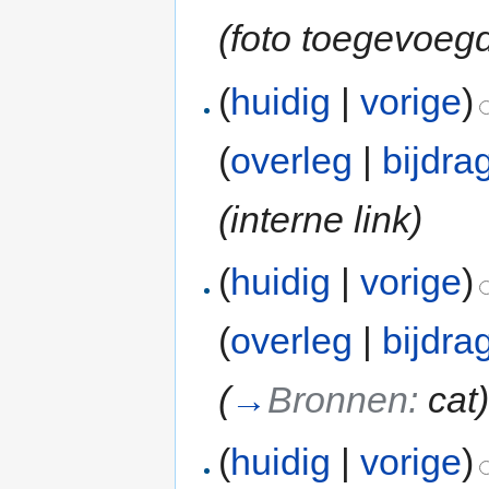
(foto toegevoeg
(
huidig
|
vorige
)
(
overleg
|
bijdra
(interne link)
(
huidig
|
vorige
)
(
overleg
|
bijdra
(
→
Bronnen:
cat
(
huidig
|
vorige
)