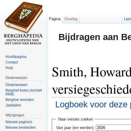
Pagina
Overleg
Lez
Bijdragen aan B
Hoofdpagina
Contact
Smith, Howard
Hulp
Onderwerpen
versiegeschied
Onderwerpen
Barghief Index (Archief
HKB)
Berghse woorden
Logboek voor deze 
Jaartallen
Ga naar:
navigatie
,
zoeken
Wijzigingen
Naar versies zoeken
Nieuwe pagina's
Van jaar (en eerder):
Nieuwe bestanden