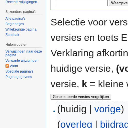
Recente wijzigingen
Bijzondere pagina's
Selectie voor vers
Alle pagina's
Beginnetjes
Willekeurige pagina
versies en toets
Zandbak
Hulpmiddelen
Verklaring afkort
Verwijzingen naar deze
pagina
Verwante wijzigingen
huidige versie,
(v
Atom
Speciale pagina's
Paginagegevens
versie,
k
= kleine 
(huidig |
vorige
)
(
overleg
|
bijdra