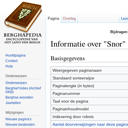
Pagina
Overleg
Lez
Bijdragen
Informatie over "Snor"
Ga naar:
navigatie
,
zoeken
Hoofdpagina
Basisgegevens
Contact
Hulp
Weergegeven paginanaam
Onderwerpen
Standaard sorteerwijze
Onderwerpen
Paginalengte (in bytes)
Barghief Index (Archief
HKB)
Paginanummer
Berghse woorden
Taal voor de pagina
Jaartallen
Paginainhoudmodel
Wijzigingen
Indexering door robots
Nieuwe pagina's
Aantal doorverwijzingen naar deze pagin
Nieuwe bestanden