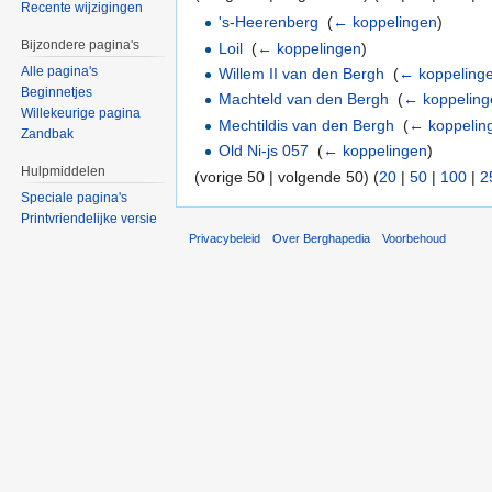
Recente wijzigingen
's-Heerenberg
‎
(
← koppelingen
)
Bijzondere pagina's
Loil
‎
(
← koppelingen
)
Alle pagina's
Willem II van den Bergh
‎
(
← koppeling
Beginnetjes
Machteld van den Bergh
‎
(
← koppeling
Willekeurige pagina
Mechtildis van den Bergh
‎
(
← koppelin
Zandbak
Old Ni-js 057
‎
(
← koppelingen
)
Hulpmiddelen
(vorige 50 | volgende 50) (
20
|
50
|
100
|
2
Speciale pagina's
Printvriendelijke versie
Privacybeleid
Over Berghapedia
Voorbehoud