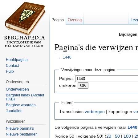
Pagina
Overleg
Lez
Bijdragen
Pagina's die verwijzen 
←
1440
Hoofdpagina
Ga naar:
navigatie
,
zoeken
Contact
Verwijzingen naar deze pagina
Hulp
Pagina:
Onderwerpen
omkeren
Onderwerpen
Barghief Index (Archief
HKB)
Filters
Berghse woorden
Jaartallen
Transclusies
verbergen
| koppelingen
ve
Wijzigingen
De volgende pagina's verwijzen naar
1440
Nieuwe pagina's
Nieuwe bestanden
(vorige 50 | volgende 50) (
20
|
50
|
100
|
2