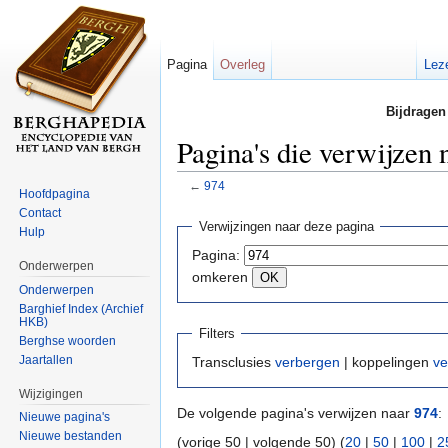
Pagina
Overleg
Lez
Bijdragen
Pagina's die verwijzen 
←
974
Hoofdpagina
Ga naar:
navigatie
,
zoeken
Contact
Verwijzingen naar deze pagina
Hulp
Pagina:
Onderwerpen
omkeren
Onderwerpen
Barghief Index (Archief
HKB)
Filters
Berghse woorden
Jaartallen
Transclusies
verbergen
| koppelingen
ve
Wijzigingen
De volgende pagina's verwijzen naar
974
:
Nieuwe pagina's
Nieuwe bestanden
(vorige 50 | volgende 50) (
20
|
50
|
100
|
2