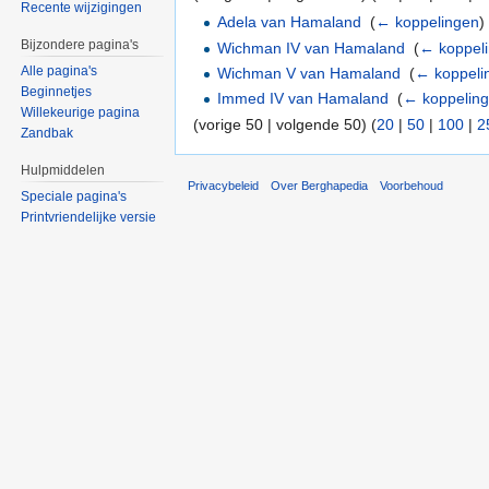
Recente wijzigingen
Adela van Hamaland
‎
(
← koppelingen
)
Bijzondere pagina's
Wichman IV van Hamaland
‎
(
← koppel
Alle pagina's
Wichman V van Hamaland
‎
(
← koppeli
Beginnetjes
Immed IV van Hamaland
‎
(
← koppelin
Willekeurige pagina
(vorige 50 | volgende 50) (
20
|
50
|
100
|
2
Zandbak
Hulpmiddelen
Privacybeleid
Over Berghapedia
Voorbehoud
Speciale pagina's
Printvriendelijke versie