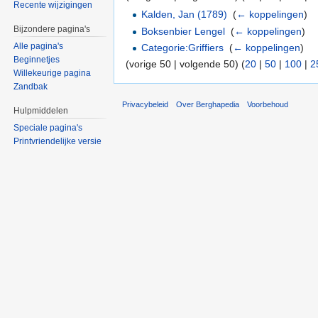
Recente wijzigingen
Kalden, Jan (1789)
‎
(
← koppelingen
)
Bijzondere pagina's
Boksenbier Lengel
‎
(
← koppelingen
)
Alle pagina's
Categorie:Griffiers
‎
(
← koppelingen
)
Beginnetjes
(vorige 50 | volgende 50) (
20
|
50
|
100
|
2
Willekeurige pagina
Zandbak
Privacybeleid
Over Berghapedia
Voorbehoud
Hulpmiddelen
Speciale pagina's
Printvriendelijke versie