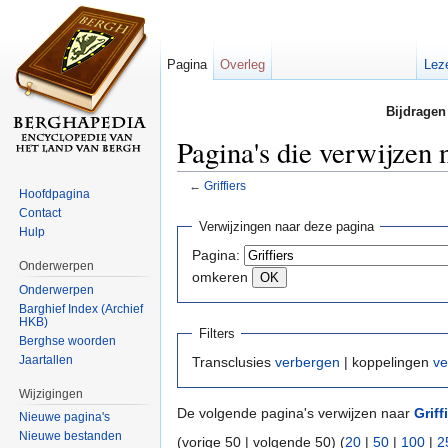
Pagina
Overleg
Lez
Bijdragen
Pagina's die verwijzen 
←
Griffiers
Hoofdpagina
Ga naar:
navigatie
,
zoeken
Contact
Verwijzingen naar deze pagina
Hulp
Pagina:
Onderwerpen
omkeren
Onderwerpen
Barghief Index (Archief
HKB)
Filters
Berghse woorden
Jaartallen
Transclusies
verbergen
| koppelingen
ve
Wijzigingen
De volgende pagina's verwijzen naar
Griff
Nieuwe pagina's
Nieuwe bestanden
(vorige 50 | volgende 50) (
20
|
50
|
100
|
2