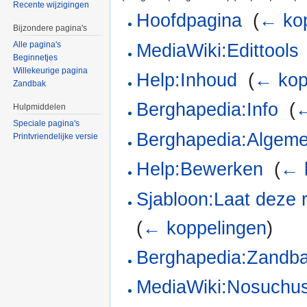
Recente wijzigingen
Hoofdpagina
‎
(
← ko
Bijzondere pagina's
Alle pagina's
MediaWiki:Edittools
Beginnetjes
Willekeurige pagina
Help:Inhoud
‎
(
← kop
Zandbak
Berghapedia:Info
‎
(
←
Hulpmiddelen
Speciale pagina's
Berghapedia:Algem
Printvriendelijke versie
Help:Bewerken
‎
(
← 
Sjabloon:Laat deze r
(
← koppelingen
)
Berghapedia:Zandb
MediaWiki:Nosuchu