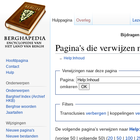
Hulppagina
Overleg
Lez
Bijdragen
Pagina's die verwijzen
←
Help:Inhoud
Hoofdpagina
Ga naar:
navigatie
,
zoeken
Contact
Verwijzingen naar deze pagina
Hulp
Pagina:
Onderwerpen
omkeren
Onderwerpen
Barghief Index (Archief
HKB)
Filters
Berghse woorden
Jaartallen
Transclusies
verbergen
| koppelingen
ve
Wijzigingen
De volgende pagina's verwijzen naar
Help
Nieuwe pagina's
Nieuwe bestanden
(vorige 50 | volgende 50) (
20
|
50
|
100
|
2