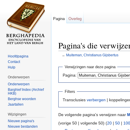
Pagina
Overleg
Pagina's die verwijz
←
Muiteman, Christianus Gijsbertus
Hoofdpagina
Ga naar:
navigatie
,
zoeken
Contact
Verwijzingen naar deze pagina
Hulp
Pagina:
Onderwerpen
Onderwerpen
Barghief Index (Archief
Filters
HKB)
Berghse woorden
Transclusies
verbergen
| koppeling
Jaartallen
Wijzigingen
De volgende pagina's verwijzen naar
M
Nieuwe pagina's
(vorige 50 | volgende 50) (
20
|
50
|
10
Nieuwe bestanden