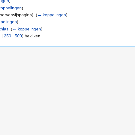
ingen
)
oppelingen
)
oorverwijspagina) ‎
(
← koppelingen
)
pelingen
)
thias
‎
(
← koppelingen
)
0
|
250
|
500
) bekijken.