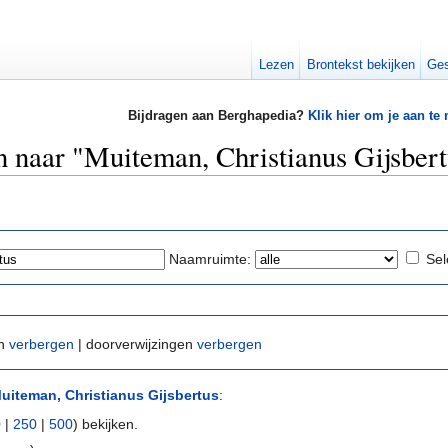
Lezen
Brontekst bekijken
Ges
Bijdragen aan Berghapedia?
Klik hier om je aan te
en naar "Muiteman, Christianus Gijsber
Naamruimte:
Sel
en
verbergen
| doorverwijzingen
verbergen
uiteman, Christianus Gijsbertus
:
0
|
250
|
500
) bekijken.