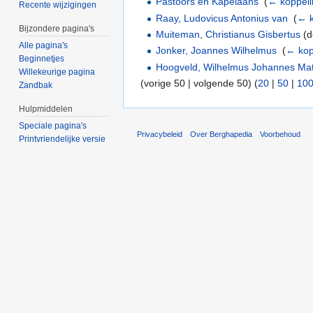
Pastoors en Kapelaans
‎
(
← koppel
Recente wijzigingen
Raay, Ludovicus Antonius van
‎
(
← k
Bijzondere pagina's
Muiteman, Christianus Gisbertus
(d
Alle pagina's
Jonker, Joannes Wilhelmus
‎
(
← kop
Beginnetjes
Hoogveld, Wilhelmus Johannes Ma
Willekeurige pagina
(vorige 50 | volgende 50) (
20
|
50
|
10
Zandbak
Hulpmiddelen
Speciale pagina's
Privacybeleid
Over Berghapedia
Voorbehoud
Printvriendelijke versie