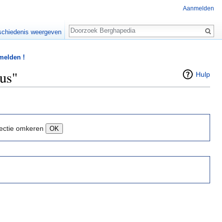
Aanmelden
Zoeken
chiedenis weergeven
 melden !
tus"
Hulp
ectie omkeren