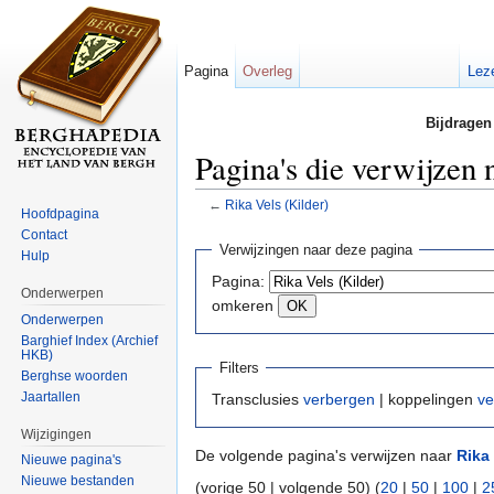
Pagina
Overleg
Lez
Bijdragen
Pagina's die verwijzen 
←
Rika Vels (Kilder)
Hoofdpagina
Ga naar:
navigatie
,
zoeken
Contact
Verwijzingen naar deze pagina
Hulp
Pagina:
Onderwerpen
omkeren
Onderwerpen
Barghief Index (Archief
HKB)
Filters
Berghse woorden
Jaartallen
Transclusies
verbergen
| koppelingen
ve
Wijzigingen
De volgende pagina's verwijzen naar
Rika 
Nieuwe pagina's
Nieuwe bestanden
(vorige 50 | volgende 50) (
20
|
50
|
100
|
2