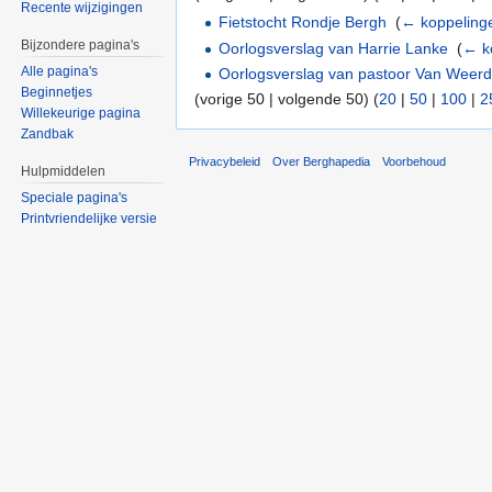
Recente wijzigingen
Fietstocht Rondje Bergh
‎
(
← koppeling
Bijzondere pagina's
Oorlogsverslag van Harrie Lanke
‎
(
← k
Alle pagina's
Oorlogsverslag van pastoor Van Weer
Beginnetjes
(vorige 50 | volgende 50) (
20
|
50
|
100
|
2
Willekeurige pagina
Zandbak
Privacybeleid
Over Berghapedia
Voorbehoud
Hulpmiddelen
Speciale pagina's
Printvriendelijke versie