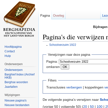
Pagina
Overleg
Lez
Bijdragen
Pagina's die verwijzen
←
Schoolverzuim 1922
Hoofdpagina
Ga naar:
navigatie
,
zoeken
Contact
Verwijzingen naar deze pagina
Hulp
Pagina:
Onderwerpen
omkeren
Onderwerpen
Barghief Index (Archief
HKB)
Filters
Berghse woorden
Jaartallen
Transclusies
verbergen
| koppelingen
ve
Wijzigingen
De volgende pagina's verwijzen naar
Scho
Nieuwe pagina's
Nieuwe bestanden
(vorige 50 | volgende 50) (
20
|
50
|
100
|
2