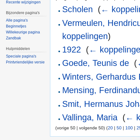
Recente wijzigingen
Scholen
‎
(
← koppeli
Bijzondere pagina's
Alle pagina's
Vermeulen, Hendric
Beginnetjes
Willekeurige pagina
koppelingen
)
Zandbak
1922
‎
(
← koppeling
Hulpmiddelen
Speciale pagina's
Goede, Teunis de
‎
(
Printvriendelijke versie
Winters, Gerhardus
Mensing, Ferdinand
Smit, Hermanus Jo
Vallinga, Maria
‎
(
← k
(vorige 50 | volgende 50) (
20
|
50
|
100
|
2