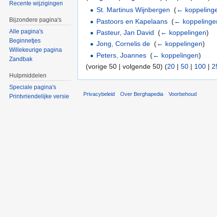
Recente wijzigingen
St. Martinus Wijnbergen
‎
(
← koppeling
Bijzondere pagina's
Pastoors en Kapelaans
‎
(
← koppelinge
Alle pagina's
Pasteur, Jan David
‎
(
← koppelingen
)
Beginnetjes
Jong, Cornelis de
‎
(
← koppelingen
)
Willekeurige pagina
Peters, Joannes
‎
(
← koppelingen
)
Zandbak
(vorige 50 | volgende 50) (
20
|
50
|
100
|
2
Hulpmiddelen
Speciale pagina's
Privacybeleid
Over Berghapedia
Voorbehoud
Printvriendelijke versie