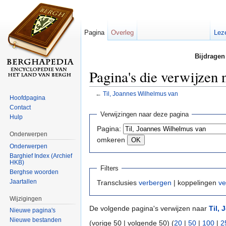
Pagina
Overleg
Lez
Bijdragen
Pagina's die verwijzen 
←
Til, Joannes Wilhelmus van
Hoofdpagina
Ga naar:
navigatie
,
zoeken
Contact
Verwijzingen naar deze pagina
Hulp
Pagina:
Onderwerpen
omkeren
Onderwerpen
Barghief Index (Archief
HKB)
Filters
Berghse woorden
Jaartallen
Transclusies
verbergen
| koppelingen
ve
Wijzigingen
De volgende pagina's verwijzen naar
Til,
Nieuwe pagina's
Nieuwe bestanden
(vorige 50 | volgende 50) (
20
|
50
|
100
|
2