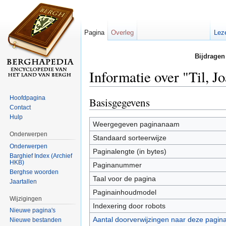
Pagina
Overleg
Lez
Bijdragen
Informatie over "Til, 
Ga naar:
navigatie
,
zoeken
Hoofdpagina
Basisgegevens
Contact
Hulp
Weergegeven paginanaam
Onderwerpen
Standaard sorteerwijze
Onderwerpen
Paginalengte (in bytes)
Barghief Index (Archief
HKB)
Paginanummer
Berghse woorden
Taal voor de pagina
Jaartallen
Paginainhoudmodel
Wijzigingen
Indexering door robots
Nieuwe pagina's
Aantal doorverwijzingen naar deze pagin
Nieuwe bestanden