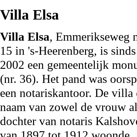
Villa Elsa
Villa Elsa
,
Emmerikseweg
n
15 in
's-Heerenberg
, is sind
2002
een
gemeentelijk mon
(nr. 36). Het pand was oorsp
een notariskantoor. De villa
naam van zowel de vrouw al
dochter van
notaris
Kalshov
van
1897
tot
1912
woonde.