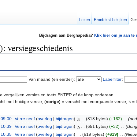
Lezen
Brontekst bekijken
Ges
Bijdragen aan Berghapedia?
Klik hier om je aan te
: versiegeschiedenis
Van maand (en eerder):
Labelfilter
:
e te vergelijken versies en toets ENTER of de knop onderaan.
hil met huidige versie,
(vorige)
= verschil met voorgaande versie,
k
= k
 09:00
‎
Verre neef
(
overleg
|
bijdragen
)
‎
k
. .
(813 bytes)
(+162)
‎
. .
(an
 10:39
‎
Verre neef
(
overleg
|
bijdragen
)
‎
k
. .
(651 bytes)
(+32)
‎
. .
(Bong
 10:35
‎
Verre neef
(
overleg
|
bijdragen
)
‎
. .
(619 bytes)
(+619)
‎
. .
(Nieuw