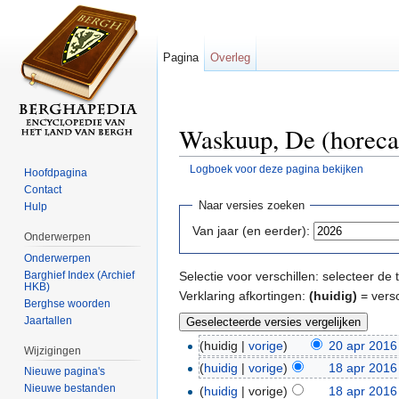
Pagina
Overleg
Waskuup, De (horeca)
Logboek voor deze pagina bekijken
Hoofdpagina
Ga naar:
navigatie
,
zoeken
Contact
Naar versies zoeken
Hulp
Van jaar (en eerder):
Onderwerpen
Onderwerpen
Barghief Index (Archief
Selectie voor verschillen: selecteer d
HKB)
Verklaring afkortingen:
(huidig)
= versc
Berghse woorden
Jaartallen
(huidig |
vorige
)
20 apr 2016
Wijzigingen
(
huidig
|
vorige
)
18 apr 2016
Nieuwe pagina's
Nieuwe bestanden
(
huidig
| vorige)
18 apr 2016