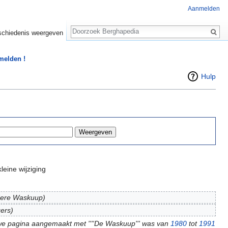
Aanmelden
Zoeken
chiedenis weergeven
 melden !
Hulp
leine wijziging
dere Waskuup)
ers)
e pagina aangemaakt met ''''De Waskuup''' was van
1980
tot
1991