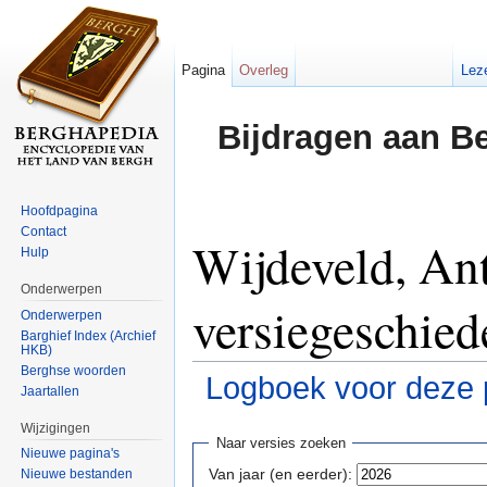
Pagina
Overleg
Lez
Bijdragen aan B
Hoofdpagina
Contact
Wijdeveld, An
Hulp
Onderwerpen
versiegeschied
Onderwerpen
Barghief Index (Archief
HKB)
Berghse woorden
Logboek voor deze 
Jaartallen
Ga naar:
navigatie
,
zoeken
Wijzigingen
Naar versies zoeken
Nieuwe pagina's
Van jaar (en eerder):
Nieuwe bestanden