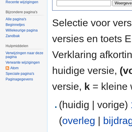
Recente wijzigingen
Bijzondere pagina's
Selectie voor vers
Alle pagina's
Beginnetjes
Willekeurige pagina
versies en toets
Zandbak
Hulpmiddelen
Verklaring afkort
Verwijzingen naar deze
pagina
Verwante wijzigingen
huidige versie,
(v
Atom
Speciale pagina's
Paginagegevens
versie,
k
= kleine 
(huidig | vorige)
(
overleg
|
bijdra