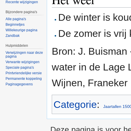
Recente wijzigingen
Bijzondere pagina's
De winter is kou
Alle pagina's
Beginnetjes
De zomer is vrij 
Willekeurige pagina
Zandbak
Hulpmiddelen
Bron: J. Buisman 
Verwijzingen naar deze
pagina
Verwante wijzigingen
water in de Lage 
Speciale pagina's
Printvriendelijke versie
Permanente koppeling
Wijnen, Franeker
Paginagegevens
Categorie
:
Jaartallen 150
Deze pagina is voor he