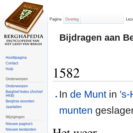
Pagina
Overleg
Lez
Bijdragen aan B
Hoofdpagina
Contact
1582
Hulp
Onderwerpen
Ga naar:
navigatie
,
zoeken
Onderwerpen
In
de Munt
in
's
Barghief Index (Archief
HKB)
Berghse woorden
munten
geslage
Jaartallen
Wijzigingen
Nieuwe pagina's
Het weer
Nieuwe bestanden