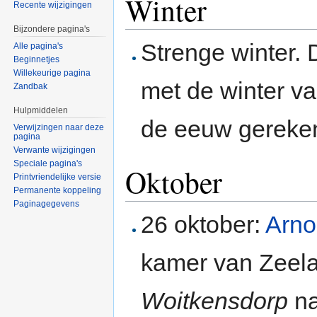
Winter
Recente wijzigingen
Bijzondere pagina's
Strenge winter.
Alle pagina's
Beginnetjes
Willekeurige pagina
met de winter v
Zandbak
Hulpmiddelen
de eeuw gereke
Verwijzingen naar deze
pagina
Verwante wijzigingen
Speciale pagina's
Oktober
Printvriendelijke versie
Permanente koppeling
Paginagegevens
26 oktober:
Arno
kamer van Zeela
Woitkensdorp
na