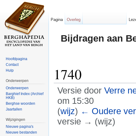
Pagina
Overleg
Lez
Bijdragen aan B
Hoofdpagina
Contact
1740
Hulp
Onderwerpen
Versie door
Verre n
Onderwerpen
Barghief Index (Archief
HKB)
om 15:30
Berghse woorden
(
wijz
)
← Oudere ver
Jaartallen
versie → (wijz)
Wijzigingen
Nieuwe pagina's
Ga naar:
navigatie
,
zoeken
Nieuwe bestanden