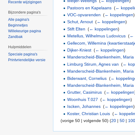
Meijer-Weltings
‎
(
← koppelingen
)
Recente wijzigingen
Pastoors en Kapelaans
‎
(
← koppel
Bijzondere pagina's
VOC-opvarenden
‎
(
← koppelingen
)
Alle pagina's
Schut, Arnout
‎
(
← koppelingen
)
Beginnetjes
Stift Elten
‎
(
← koppelingen
)
Willekeurige pagina
Metellus, Wilhelmus Ludovicus
‎
(
← 
Zandbak
Gellecom, Willemina (kwartierstaatj
Hulpmiddelen
Dijker-Kniest
‎
(
← koppelingen
)
Speciale pagina's
Manderscheid-Blankenheim, Maria F
Printvriendelijke versie
Limburg Stirum, Agnes van
‎
(
← kop
Manderscheid-Blankenheim, Maria 
Biderwant, Cornelius
‎
(
← koppeling
Manderscheid-Blankenheim, Maria 
Grutter, Casimirus
‎
(
← koppelingen
Woonhuis T.027
‎
(
← koppelingen
)
Iscken, Johannes
‎
(
← koppelingen
)
Koster, Christian Louis
‎
(
← koppeli
(vorige 50 | volgende 50) (
20
|
50
|
10