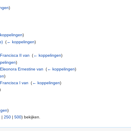
ingen
)
koppelingen
)
e)
‎
(
← koppelingen
)
rancisca II van
‎
(
← koppelingen
)
pelingen
)
Eleonora Ernestine van
‎
(
← koppelingen
)
en
)
Francisca I van
‎
(
← koppelingen
)
)
ngen
)
0
|
250
|
500
) bekijken.