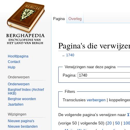
Pagina
Overleg
Pagina's die verwijze
←
1740
Hoofdpagina
Ga naar:
navigatie
,
zoeken
Contact
Verwijzingen naar deze pagina
Hulp
Pagina:
Onderwerpen
Onderwerpen
Barghief Index (Archief
Filters
HKB)
Berghse woorden
Transclusies
verbergen
| koppeling
Jaartallen
Wijzigingen
De volgende pagina's verwijzen naar
1
Nieuwe pagina's
(vorige 50 | volgende 50) (
20
|
50
|
10
Nieuwe bestanden