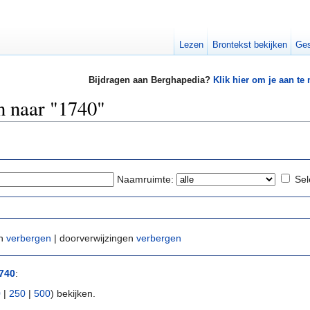
Lezen
Brontekst bekijken
Ges
Bijdragen aan Berghapedia?
Klik hier om je aan te
n naar "1740"
Naamruimte:
Sel
en
verbergen
| doorverwijzingen
verbergen
740
:
0
|
250
|
500
) bekijken.