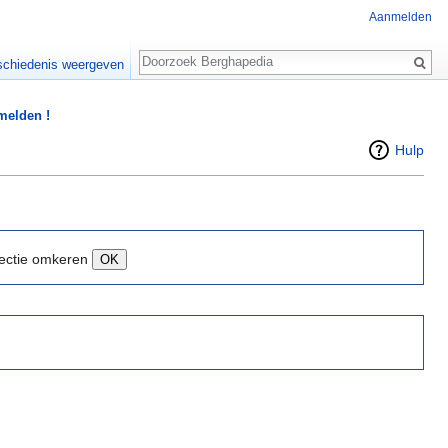
Aanmelden
Zoeken
chiedenis weergeven
 melden !
Hulp
ectie omkeren