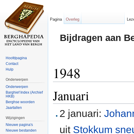
Pagina
Overleg
Lez
Bijdragen aan B
Hoofdpagina
Contact
1948
Hulp
Onderwerpen
Ga naar:
navigatie
,
zoeken
Onderwerpen
Januari
Barghief Index (Archief
HKB)
Berghse woorden
Jaartallen
2 januari:
Johann
Wijzigingen
Nieuwe pagina's
uit
Stokkum
sne
Nieuwe bestanden