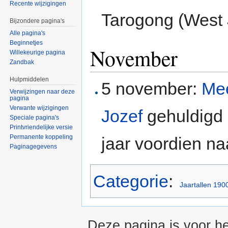
Recente wijzigingen
Tarogong (West 
Bijzondere pagina's
Alle pagina's
Beginnetjes
November
Willekeurige pagina
Zandbak
Hulpmiddelen
5 november:
Me
Verwijzingen naar deze
pagina
Verwante wijzigingen
Jozef
gehuldigd o
Speciale pagina's
Printvriendelijke versie
Permanente koppeling
jaar voordien n
Paginagegevens
Categorie
:
Jaartallen 190
Deze pagina is voor he