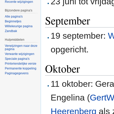
23 juni tot vrijd
Recente wijzigingen
Bijzondere pagina's
September
Alle pagina's
Beginnetjes
Willekeurige pagina
Zandbak
19 september:
W
Hulpmiddelen
Verwijzingen naar deze
opgericht.
pagina
Verwante wijzigingen
Speciale pagina's
Oktober
Printvriendelijke versie
Permanente koppeling
Paginagegevens
11 oktober: Ger
Engelina (
GertW
Heerenberg
als 