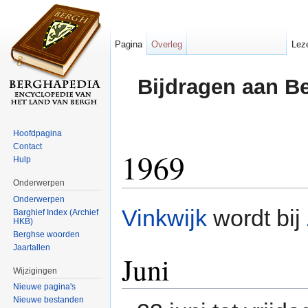
Pagina
Overleg
Lez
Bijdragen aan B
Hoofdpagina
Contact
1969
Hulp
Onderwerpen
Ga naar:
navigatie
,
zoeken
Onderwerpen
Vinkwijk
wordt bij
Barghief Index (Archief
HKB)
Berghse woorden
Jaartallen
Juni
Wijzigingen
Nieuwe pagina's
Nieuwe bestanden