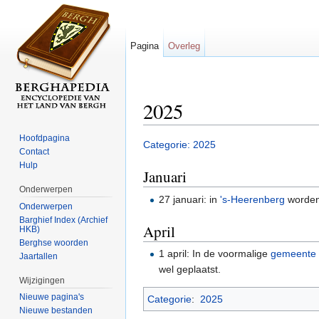
Pagina
Overleg
2025
Ga naar:
navigatie
,
zoeken
Hoofdpagina
Categorie: 2025
Contact
Hulp
Januari
Onderwerpen
27 januari: in
's-Heerenberg
worde
Onderwerpen
Barghief Index (Archief
April
HKB)
Berghse woorden
1 april: In de voormalige
gemeente
Jaartallen
wel geplaatst.
Wijzigingen
Nieuwe pagina's
Categorie
:
2025
Nieuwe bestanden