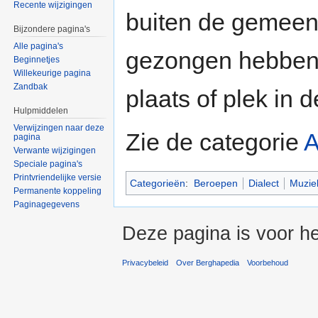
Recente wijzigingen
buiten de gemeent
Bijzondere pagina's
Alle pagina's
gezongen hebben 
Beginnetjes
Willekeurige pagina
Zandbak
plaats of plek in
Hulpmiddelen
Verwijzingen naar deze
Zie de categorie
A
pagina
Verwante wijzigingen
Speciale pagina's
Printvriendelijke versie
Categorieën
:
Beroepen
Dialect
Muzie
Permanente koppeling
Paginagegevens
Deze pagina is voor he
Privacybeleid
Over Berghapedia
Voorbehoud