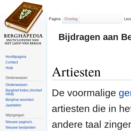
Pagina
Overleg
Lez
Bijdragen aan B
Hoofdpagina
Contact
Artiesten
Hulp
Onderwerpen
Ga naar:
navigatie
,
zoeken
Onderwerpen
De voormalige
ge
Barghief Index (Archief
HKB)
Berghse woorden
artiesten die in h
Jaartallen
Wijzigingen
andere taal zinge
Nieuwe pagina's
Nieuwe bestanden