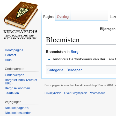
Pagina
Overleg
Lez
Bijdragen
Bloemisten
Ga naar:
navigatie
,
zoeken
Hoofdpagina
Bloemisten
in
Bergh
:
Contact
Hendricus Bartholomeus van der Eem 
Hulp
Onderwerpen
Categorie
:
Beroepen
Onderwerpen
Barghief Index (Archief
HKB)
Deze pagina is voor het laatst bewerkt op 15 nov 2016 o
Berghse woorden
Jaartallen
Privacybeleid
Over Berghapedia
Voorbehoud
Wijzigingen
Nieuwe pagina's
Nieuwe bestanden