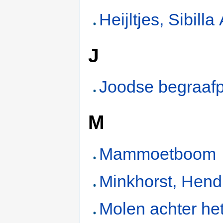
Heijltjes, Sibilla
J
Joodse begraafp
M
Mammoetboom
Minkhorst, Hend
Molen achter he