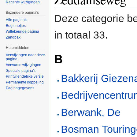
Recente wijzigingen
Bijzondere pagina's
Deze categorie be
Alle pagina's
Beginnetjes
in totaal 33.
Willekeurige pagina
Zandbak
Hulpmiddelen
B
Verwijzingen naar deze
pagina
Verwante wijzigingen
Speciale pagina's
Bakkerij Giezen
Printvriendelijke versie
Permanente koppeling
Paginagegevens
Bedrijvencentru
Berwank, De
Bosman Touring