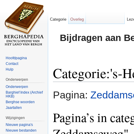
Categorie
Overleg
Lez
Bijdragen aan B
Hoofdpagina
Contact
Categorie:'s-
Hulp
Onderwerpen
Ga naar:
navigatie
,
zoeken
Onderwerpen
Pagina:
Zeddams
Barghief Index (Archief
HKB)
Berghse woorden
Jaartallen
Pagina’s in cate
Wijzigingen
Nieuwe pagina's
Zeddamseweg"
Nieuwe bestanden