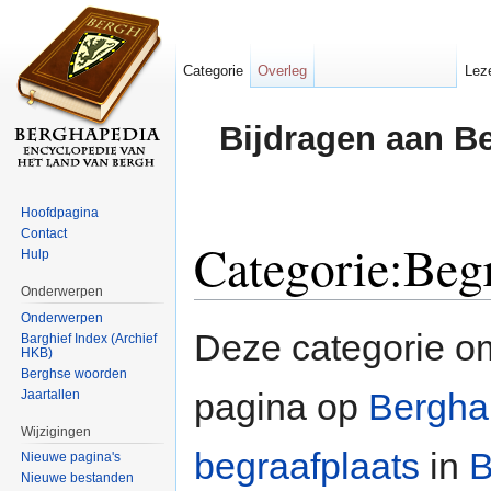
Categorie
Overleg
Lez
Bijdragen aan B
Hoofdpagina
Contact
Categorie:Beg
Hulp
Onderwerpen
Ga naar:
navigatie
,
zoeken
Onderwerpen
Deze categorie o
Barghief Index (Archief
HKB)
Berghse woorden
pagina op
Bergha
Jaartallen
Wijzigingen
begraafplaats
in
B
Nieuwe pagina's
Nieuwe bestanden